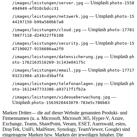
— Unsplash
/images/leistungen/server.jpg
photo-1558
494949-ef010cbdcc31
— Unsplash
/images/leistungen/netzwerk.jpg
photo-15
44197150-b99a580bb7a8
— Unsplash
/images/leistungen/cloud.jpg
photo-17781
78877118-d249227f6108
— Unsplash
/images/leistungen/security.jpg
photo-15
47190027-9156686aa2f0
— Unsplash
/images/leistungen/datensicherung.jpg
ph
oto-1762163516269-3c143e04175c
— Unsplash
/images/leistungen/email.jpg
photo-17717
93231904-a516cd3baff4
— Unsplash
/images/leistungen/telefonanlagen.jpg
ph
oto-1612447733386-a93717f1fb2a
—
/images/leistungen/videoueberwachung.jpg
Unsplash
photo-1563920443079-783e5c786b83
Marken Dritter
— die auf dieser Website genannten Produkt- und
Firmennamen (u. a. Microsoft, Microsoft 365, Hyper-V, Azure,
Exchange, Teams, SharePoint, Veeam, ESET, Auerswald, estos,
DrayTek, UniFi, MailStore, Synology, TeamViewer, Google) sind
eingetragene Marken bzw. Marken der jeweiligen Inhaber. Die